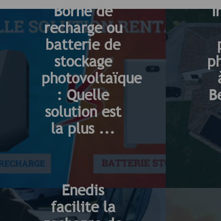
Borne de
I
recharge ou
batterie de
stockage
p
photovoltaïque
: Quelle
B
solution est
la plus ...
Enedis
facilite la