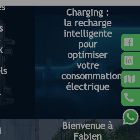
Smart
es
Charging :
la recharge
s
intelligente
s
pour
x
optimiser
votre
ls
consommation
,
électrique
.
Bienvenue à
i
Fabien