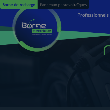
Borne de recharge
Panneaux photovoltaïques
Professionnels
Maison
Entreprise
Copr
Com
individuelle