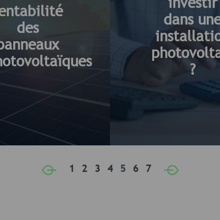
investir
entabilité
dans un
des
installati
panneaux
photovolt
hotovoltaïques
?
«
1
2
3
4
5
6
7
»