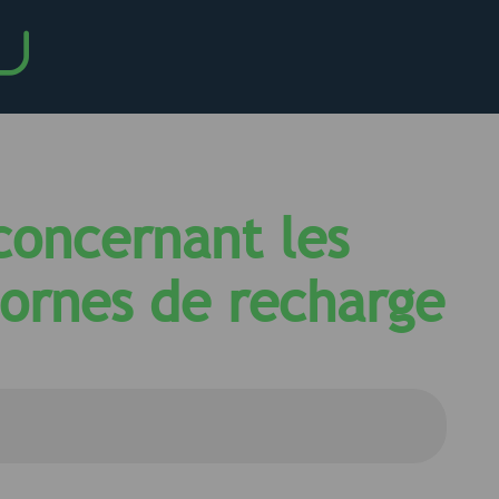
concernant les
 bornes de recharge
i