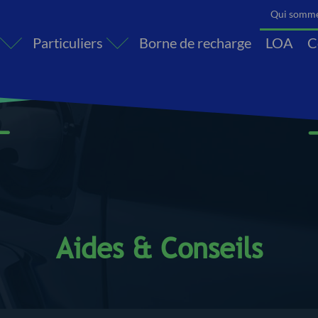
Qui somme
Particuliers
Borne de recharge
LOA
C
opriété
merce
Hôtels
Camping
Restaura
Aides & Conseils