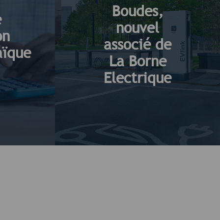
Boudes,
e
nouvel
on
associé de
aïque
La Borne
Electrique