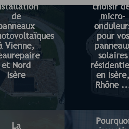
nstallation
choisir d
de
micro-
panneaux
onduleur
hotovoltaïques
pour vo
à Vienne,
panneau
eaurepaire
solaires
et Nord
résidentie
Isère
en Isère
Rhône ..
Pourquo
La