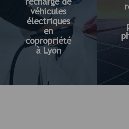
recharge de
r
véhicules
électriques
en
p
copropriété
à Lyon