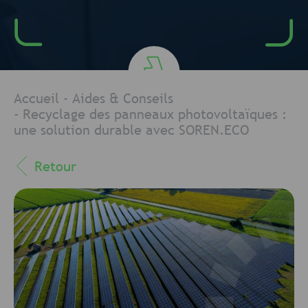
Accueil
-
Aides & Conseils
-
Recyclage des panneaux photovoltaïques :
une solution durable avec SOREN.ECO
Retour