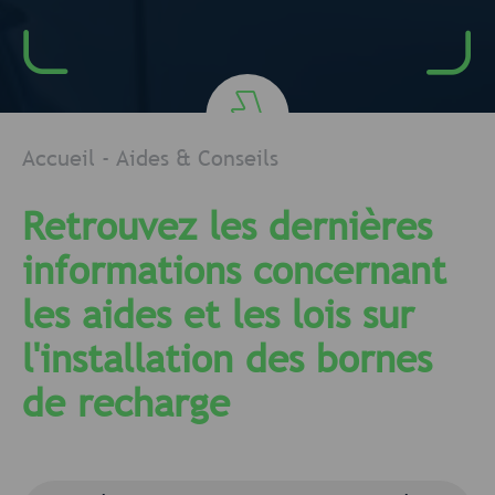
Accueil
-
Aides & Conseils
Retrouvez les dernières
informations concernant
les aides et les lois sur
l'installation des bornes
de recharge