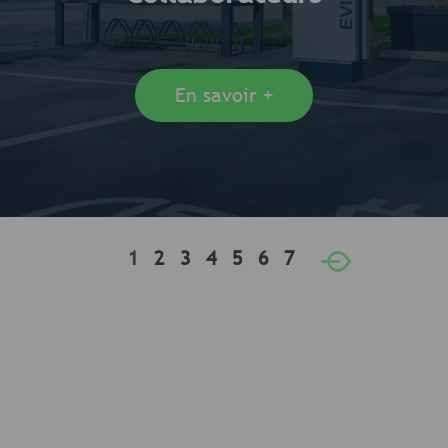
En savoir +
1
2
3
4
5
6
7
»