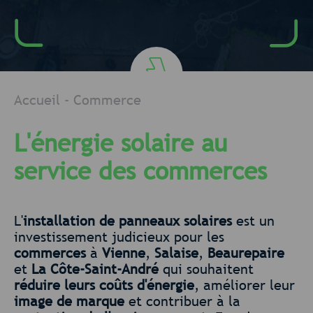
Accueil
-
Commerce
L'énergie solaire au
service des commerces
L'
installation de panneaux solaires
est un
investissement judicieux pour les
commerces
à
Vienne
,
Salaise
,
Beaurepaire
et
La Côte-Saint-André
qui souhaitent
réduire leurs coûts d'énergie
, améliorer leur
image de marque
et contribuer à la