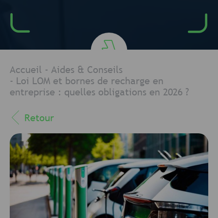
Accueil
-
Aides & Conseils
-
Loi LOM et bornes de recharge en
entreprise : quelles obligations en 2026 ?
Retour