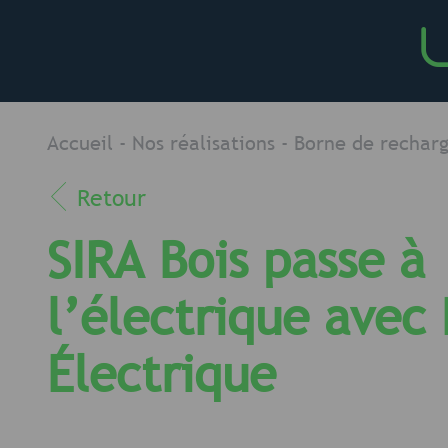
Accueil
-
Nos réalisations - Borne de rechar
Retour
SIRA Bois passe à
l’électrique avec
Électrique