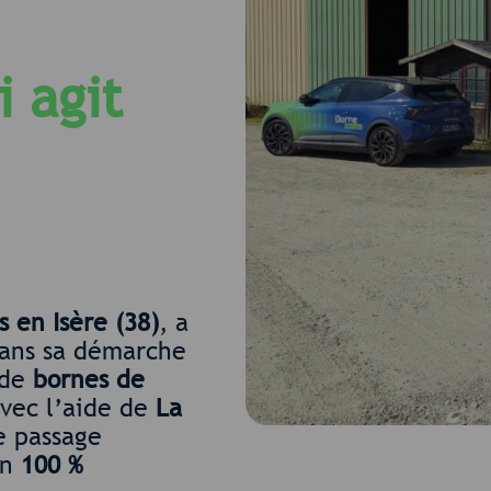
i agit
s en Isère (38)
, a
dans sa démarche
 de
bornes de
avec l’aide de
La
e passage
on
100 %