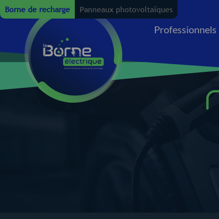
Borne de recharge
Panneaux photovoltaïques
Professionnels
Maison
Entreprise
Copr
Com
individuelle