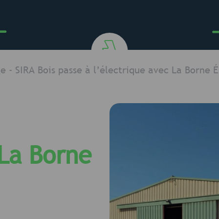
ge
-
SIRA Bois passe à l’électrique avec La Borne É
 La Borne