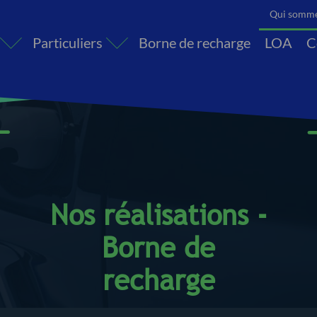
Qui somme
Particuliers
Borne de recharge
LOA
C
opriété
merce
Hôtels
Camping
Restaura
Nos réalisations -
Borne de
recharge