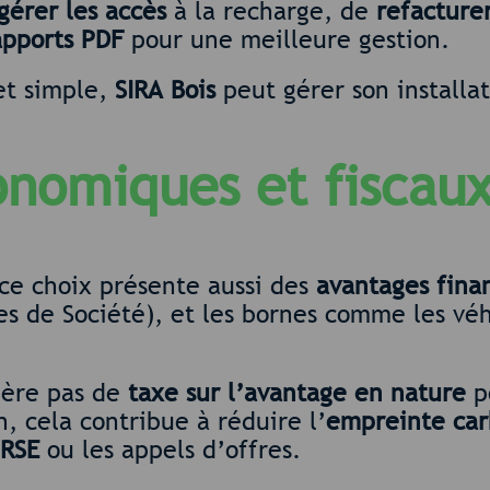
gérer les accès
à la recharge, de
refacture
apports PDF
pour une meilleure gestion.
et simple,
SIRA Bois
peut gérer son installa
onomiques et fiscau
ce choix présente aussi des
avantages fina
es de Société), et les bornes comme les vé
ère pas de
taxe sur l’avantage en nature
po
, cela contribue à réduire l’
empreinte ca
RSE
ou les appels d’offres.