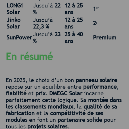
LONGi
Jusqu’à
22
12 à 25
1ᵉʳ
Solar
%
ans
Jinko
Jusqu’à
12 à 25
2ᵉ
Solar
22,3 %
ans
Jusqu’à
23
25 à 40
SunPower
Premium
%
ans
En résumé
En 2025, le choix d’un bon
panneau solaire
repose sur un équilibre entre
performance
,
fiabilité
et
prix
.
DMEGC Solar
incarne
parfaitement cette logique. Sa
montée dans
les classements mondiaux
, la
qualité de sa
fabrication
et la
compétitivité de ses
modules
en font un
partenaire solide
pour
tous les
projets solaires
.