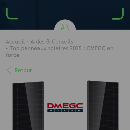
Accueil
-
Aides & Conseils
-
Top panneaux solaires 2025 : DMEGC en
force
Retour