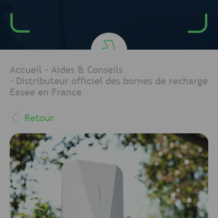
Accueil
-
Aides & Conseils
-
Distributeur officiel des bornes de recharge
Easee en France
Retour