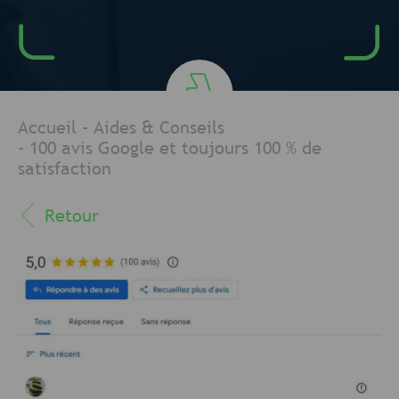
Accueil
-
Aides & Conseils
-
100 avis Google et toujours 100 % de
satisfaction
Retour